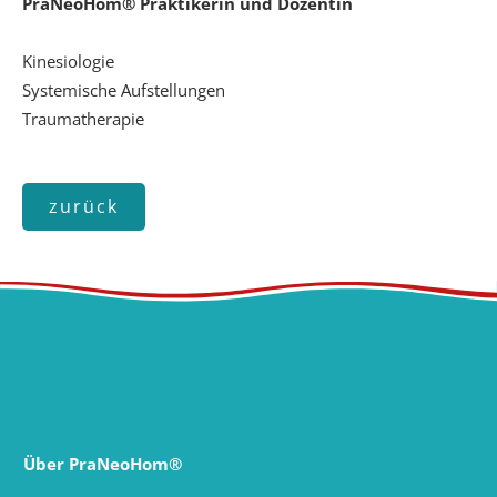
PraNeoHom® Praktikerin und Dozentin
Kinesiologie
Systemische Aufstellungen
Traumatherapie
zurück
Über PraNeoHom®