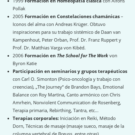
1999
Formación en Homeopatía clásica
con Alfons
Pollak
2005
Formación en Constelaciones chamánicas
–
Iconos del alma con Andreas Krüger. Obtuvo
inspiraciones para su trabajo sistémico de Daan van
Kampenhout, Peter Orban, Prof. Dr. Franz Ruppert y
Prof. Dr. Matthias Varga von Kibéd.
2006
Formación en
The School for The Work
von
Byron Katie
Participación en seminarios y grupos terapéuticos
con Carl O. Simonton (Psico-oncología y trabajo con
creencias), „The Journey“ de Brandon Bays, Emotional
Balance con Roy Martina, Canto armónico con Chris
Amrhein, Nonviolent Communication de Rosenberg,
Terapia primaria, Rebirthing, Tantra, etc...
Terapias corporales:
Iniciación en Reiki, Método
Dorn, Técnicas de masaje (masaje sueco, masaje de la
columna vertebral de Breuss, entre otras).