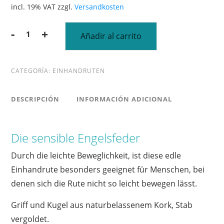
incl. 19% VAT
zzgl.
Versandkosten
Alternative:
-
+
Añadir al carrito
Die
sensible
Engelsfeder
CATEGORÍA:
EINHANDRUTEN
cantidad
DESCRIPCIÓN
INFORMACIÓN ADICIONAL
Die sensible Engelsfeder
Durch die leichte Beweglichkeit, ist diese edle
Einhandrute besonders geeignet für Menschen, bei
denen sich die Rute nicht so leicht bewegen lässt.
Griff und Kugel aus naturbelassenem Kork, Stab
vergoldet.