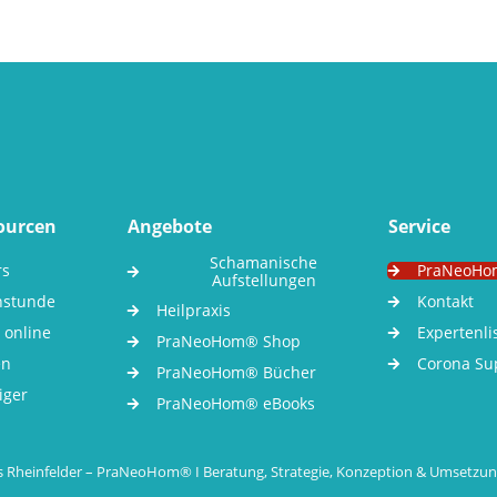
sourcen
Angebote
Service
Schamanische
rs
PraNeoHo
Aufstellungen
hstunde
Kontakt
Heilpraxis
 online
Expertenli
PraNeoHom® Shop
en
Corona Su
PraNeoHom® Bücher
iger
PraNeoHom® eBooks
s Rheinfelder – PraNeoHom® I Beratung, Strategie, Konzeption & Umsetzun