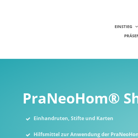
EINSTIEG
PRÄSE
PraNeoHom® S
Einhandruten, Stifte und Karten
Hilfsmittel zur Anwendung der PraNeoHo