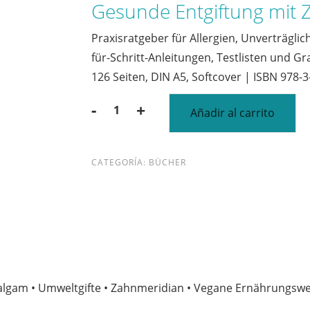
Gesunde Entgiftung mit 
Praxisratgeber für Allergien, Unverträgl
für-Schritt-Anleitungen, Testlisten und Gr
126 Seiten, DIN A5, Softcover | ISBN 978-
-
+
Añadir al carrito
Gesunde
Entgiftung
mit
CATEGORÍA:
BÜCHER
Zeichen
cantidad
Amalgam • Umweltgifte • Zahnmeridian • Vegane Ernährungswe